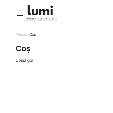
Principal
Coș
Coș
Coșul gol