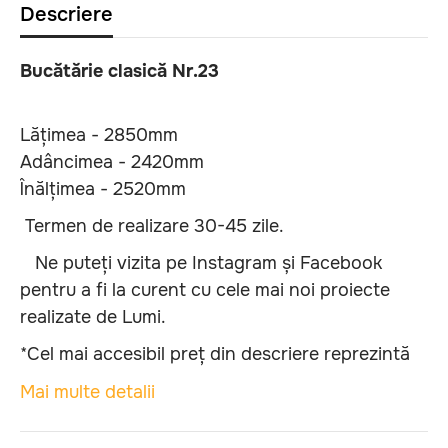
Descriere
Bucătărie clasică Nr.23
Lățimea - 2850mm
Adâncimea - 2420mm
Înălțimea - 2520mm
Termen de realizare 30-45 zile.
Ne puteți vizita pe Instagram și Facebook
pentru a fi la curent cu cele mai noi proiecte
realizate de Lumi.
*Cel mai accesibil preț din descriere reprezintă
cea mai mică sumă cu care puteți achiziționa
Mai multe detalii
aceast model de dulap, păstrând formele și
texturile inițiale. Se modifică doar tipul