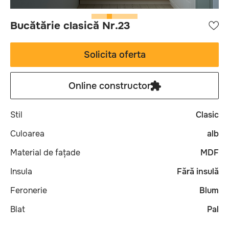
Bucătărie clasică Nr.23
Solicita oferta
Online constructor
Stil
Clasic
Culoarea
alb
Material de fațade
MDF
Insula
Fără insulă
Feronerie
Blum
Blat
Pal