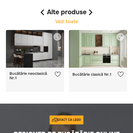
materialului, furniturii, organizatoarelor și a
Alte produse
luminii!
Vezi toate
Bucătărie neoclasică
Bucătărie clasică Nr.1
Nr.1
EXACT CA LEGO