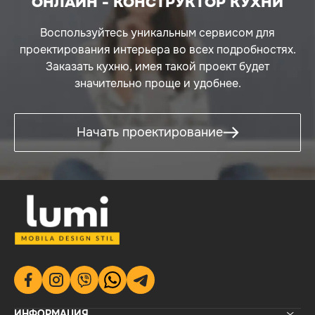
ОНЛАЙН - КОНСТРУКТОР КУХНИ
*Самая доступная цена в описании — это
минимальная сумма, за которую вы можете
Воспользуйтесь уникальным сервисом для
купить эту кухню при сохранении ее внешнего
проектирования интерьера во всех подробностях.
вида. Меняется только тип материала,
Заказать кухню, имея такой проект будет
фурнитура, органайзеры и столешница!
значительно проще и удобнее.
Начать проектирование
ИНФОРМАЦИЯ