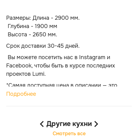
Размеры: Длина - 2900 мм.
Глубина - 1900 мм
Высота - 2650 мм.
Срок доставки 30-45 дней.
Вы можете посетить нас в Instagram и
Facebook, чтобы быть в курсе последних
проектов Lumi.
*Самая доступная цена в описании — это
минимальная сумма, за которую вы можете
Подробнее
купить эту кухню при сохранении ее внешнего
вида. Меняется только тип материала,
фурнитуры, органайзеров и столешницы!
Другие кухни
Смотреть все