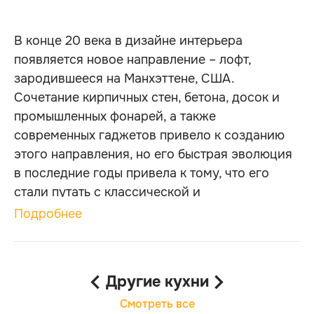
В конце 20 века в дизайне интерьера
появляется новое направление – лофт,
зародившееся на Манхэттене, США.
Сочетание кирпичных стен, бетона, досок и
промышленных фонарей, а также
современных гаджетов привело к созданию
этого направления, но его быстрая эволюция
в последние годы привела к тому, что его
стали путать с классической и
неоклассической кухней, представленной
Подробнее
выше. имеет дизайн с матовыми фактурами, в
качестве материала двери может
использоваться ДСП или МДФ, в зависимости
Другие кухни
от требований заказчика по качеству и цене. К
Смотреть все
дверцам также крепятся ручки из