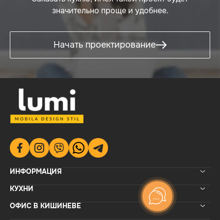
значительно проще и удобнее.
Срок доставки 30-45 дней.
Вы можете посетить нас в Instagram и
Начать проектирование
Facebook, чтобы быть в курсе последних
проектов Lumi.
*Самая доступная цена в описании — это
минимальная сумма, за которую вы можете
купить эту кухню при сохранении ее внешнего
вида. Меняется только тип материала,
фурнитуры, органайзеров и столешницы!
ИНФОРМАЦИЯ
КУХНИ
ОФИС В КИШИНЕВЕ