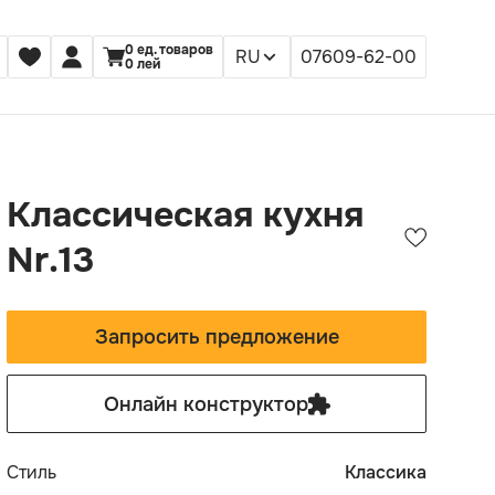
0
ед. товаров
RU
07609-62-00
0 лей
Классическая кухня
Nr.13
Запросить предложение
Онлайн конструктор
Стиль
Классика